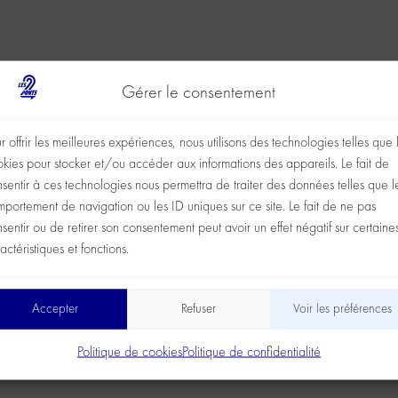
Gérer le consentement
r offrir les meilleures expériences, nous utilisons des technologies telles que 
kies pour stocker et/ou accéder aux informations des appareils. Le fait de
sentir à ces technologies nous permettra de traiter des données telles que l
portement de navigation ou les ID uniques sur ce site. Le fait de ne pas
sentir ou de retirer son consentement peut avoir un effet négatif sur certaine
actéristiques et fonctions.
Accepter
Refuser
Voir les préférences
Politique de cookies
Politique de confidentialité