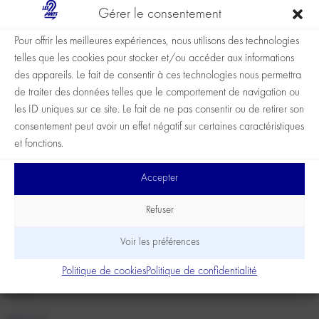
pas trop de malus ?
Gérer le consentement
Chery arrive en France avec trois SUV Tiggo pour bousculer
Pour offrir les meilleures expériences, nous utilisons des technologies
le marché ?
telles que les cookies pour stocker et/ou accéder aux informations
des appareils. Le fait de consentir à ces technologies nous permettra
Essai – Mazda Mx-5 ND : Jinba Ittai
de traiter des données telles que le comportement de navigation ou
les ID uniques sur ce site. Le fait de ne pas consentir ou de retirer son
Goodwood Festival of Speed 2026 – Tea Time au milieu des
supercars
consentement peut avoir un effet négatif sur certaines caractéristiques
et fonctions.
Nos catégories
Accepter
Actualités
Refuser
Comparatif
Voir les préférences
Cool cars & friends
Politique de cookies
Politique de confidentialité
Essais