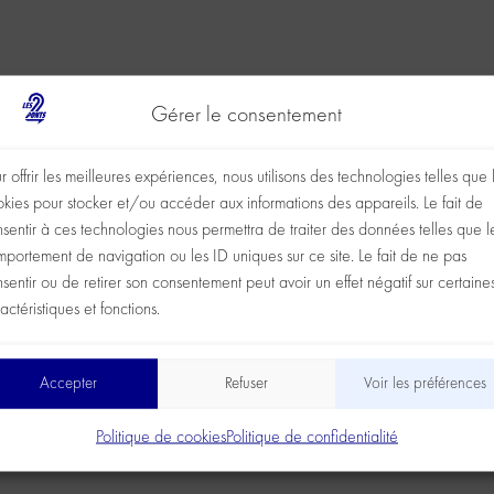
Gérer le consentement
r offrir les meilleures expériences, nous utilisons des technologies telles que 
kies pour stocker et/ou accéder aux informations des appareils. Le fait de
sentir à ces technologies nous permettra de traiter des données telles que l
portement de navigation ou les ID uniques sur ce site. Le fait de ne pas
sentir ou de retirer son consentement peut avoir un effet négatif sur certaine
actéristiques et fonctions.
Accepter
Refuser
Voir les préférences
Politique de cookies
Politique de confidentialité