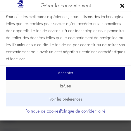
pas trop de malus ?
Gérer le consentement
Chery arrive en France avec trois SUV Tiggo pour bousculer
Pour offrir les meilleures expériences, nous utilisons des technologies
le marché ?
telles que les cookies pour stocker et/ou accéder aux informations
des appareils. Le fait de consentir à ces technologies nous permettra
Essai – Mazda Mx-5 ND : Jinba Ittai
de traiter des données telles que le comportement de navigation ou
les ID uniques sur ce site. Le fait de ne pas consentir ou de retirer son
Goodwood Festival of Speed 2026 – Tea Time au milieu des
supercars
consentement peut avoir un effet négatif sur certaines caractéristiques
et fonctions.
Nos catégories
Accepter
Actualités
Refuser
Comparatif
Voir les préférences
Cool cars & friends
Politique de cookies
Politique de confidentialité
Essais