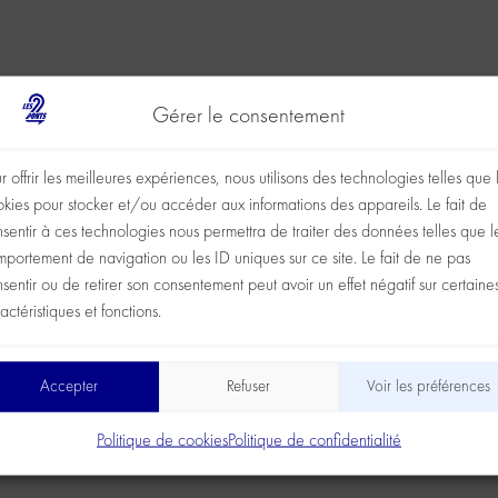
Gérer le consentement
r offrir les meilleures expériences, nous utilisons des technologies telles que 
kies pour stocker et/ou accéder aux informations des appareils. Le fait de
sentir à ces technologies nous permettra de traiter des données telles que l
portement de navigation ou les ID uniques sur ce site. Le fait de ne pas
sentir ou de retirer son consentement peut avoir un effet négatif sur certaine
actéristiques et fonctions.
Accepter
Refuser
Voir les préférences
Politique de cookies
Politique de confidentialité