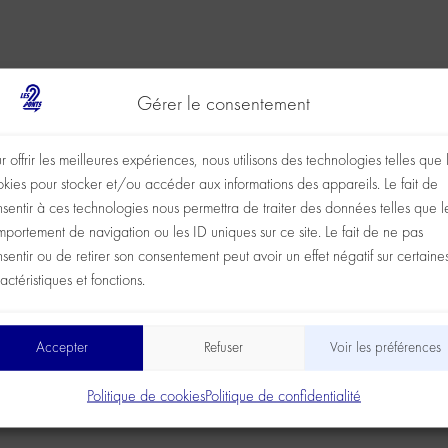
Gérer le consentement
r offrir les meilleures expériences, nous utilisons des technologies telles que 
kies pour stocker et/ou accéder aux informations des appareils. Le fait de
sentir à ces technologies nous permettra de traiter des données telles que l
portement de navigation ou les ID uniques sur ce site. Le fait de ne pas
sentir ou de retirer son consentement peut avoir un effet négatif sur certaine
actéristiques et fonctions.
Accepter
Refuser
Voir les préférences
Politique de cookies
Politique de confidentialité